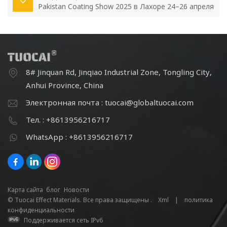
Pakistan Coating Show 2025 в Лахоре 24–26 апреля
8# Jinquan Rd, Jinqiao Industrial Zone, Tongling City,
Anhui Province, China
Электронная почта : tuocai@globaltuocai.com
Тел. : +8613956216717
WhatsApp : +8613956216717
Карта сайта
блог
Новости
© Tuocai Effect Materials. Все права защищены .
Xml
|
политика
конфиденциальности
Поддерживается сеть IPv6