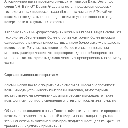
Алюминиевая паста проектного класса, от классов Basic Design до
серий MH, BS и GX Design Grade, является продуктом передовых
технологических процессов, разработанных компанией
Туокай
что
позволяет создавать ранее недостижимые уровни внешнего вида
поверхности и визуальных эффектов.
Как показано на микрофотографиях ниже и на карте Design Grades, эта
технология обеспечивает более строгий контроль и более высокую
однородность размера микрочастиц, а также более высокую гладкость
поверхности. Результатом является более высокая яркость при
меньшем размере частиц, что опровергает давнее общепринятое
мнение о том, что яркость должна меняться пропорционально размеру
частиц.
Сорта со смоляным покрытием
Алюминиевая паста с покрытием из смолы от Tuocai обеспечивает
повышенную устойчивость к кислотам, щелочам, атмосферным
воздействиям, напряжению и другим агрессивным средам, а также
повышенную прочность сцепления внутри слоя краски или покрытия.
Обширная технология и опыт Tuocai в области типов смол и процессов
позволяют осуществлять полный выбор типов и толщин покрытий,
чтобы обеспечить максимальную производительность для конкретных
требований и условий применения.