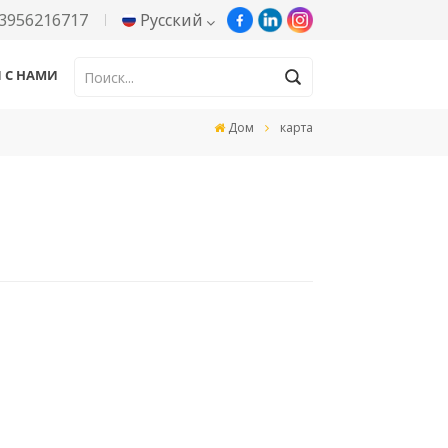
3956216717
Русский
Я С НАМИ
English
Дом
карта
Русский
Español
Português
한국어
Türkçe
Tiếng Việt
بالعربية