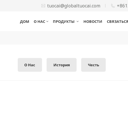
tuocai@globaltuocai.com
+861
ДОМ
О НАС
ПРОДУКТЫ
НОВОСТИ
СВЯЗАТЬС
О Нас
История
Честь