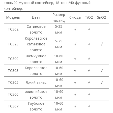
тонн/20-футовый контейнер, 18 тонн/40-футовый
контейнер.
Размер
Модель
Цвет
Слюда
TiO2
SnO2
F
частиц
Сатиновое
5-25
TC302
√
√
золото
мкм
Королевское
5-25
TC323
сатиновое
√
√
√
мкм
золото
Жемчужное
10-60
TC300
√
√
золото
мкм
Королевское
10-60
TC303
√
√
√
золото
мкм
10-60
TC305
Яркий атлас
√
√
√
мкм
олимпийское
10-60
TC306
√
√
золото
мкм
Глубокое
10-60
TC307
√
√
золото
мкм