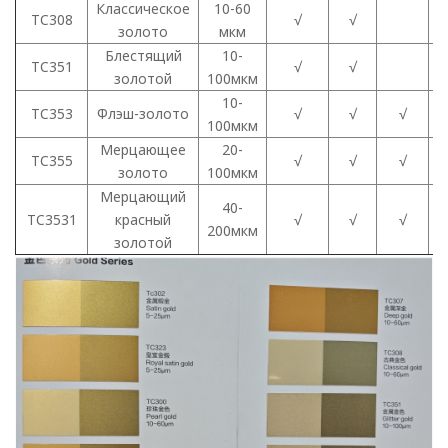
Классическое
10-60
TC308
√
√
золото
мкм
Блестящий
10-
TC351
√
√
золотой
100мкм
10-
TC353
Флэш-золото
√
√
√
100мкм
Мерцающее
20-
TC355
√
√
√
золото
100мкм
Мерцающий
40-
TC3531
красный
√
√
√
200мкм
золотой