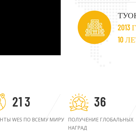
материалах и т.д. Мы г
ТУО
потребности и требова
2013
потребностей каждого 
стремимся к взаимовы
10 Л
клиентами.
2
1
3
3
6
НТЫ WES ПО ВСЕМУ МИРУ
ПОЛУЧЕНИЕ ГЛОБАЛЬНЫХ
НАГРАД