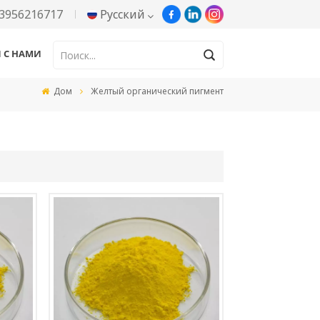
3956216717
Русский
Я С НАМИ
English
Дом
Желтый органический пигмент
Русский
Español
Português
한국어
Türkçe
Tiếng Việt
بالعربية