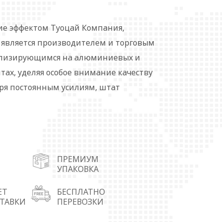
е эффектом Туоцай Компания,
, является производителем и торговым
ализирующимся на алюминиевых и
ах, уделяя особое внимание качеству
ря постоянным усилиям, штат
т более 100 человек. В настоящее
пользуется популярностью на
рынках. Для более удобного
 создали четыре складских центра в
ПРЕМИУМ
ровинция Гуандун), Линьи (провинция
УПАКОВКА
родукция из серии алюминиевых
льзуется в лакокрасочных
ЕТ
БЕСПЛАТНО
СТАВКИ
ПЕРЕВОЗКИ
пластмассах, резине, тканях, коже,
х материалах, декоративных