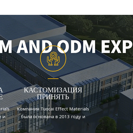
А
КАСТОМИЗАЦИЯ
Е
ПРИНЯТЬ
rials
Компания Tuocai Effect Materials
у и
была основана в 2013 году и
ем
является производителем
в,
алюминиевых пигментов,