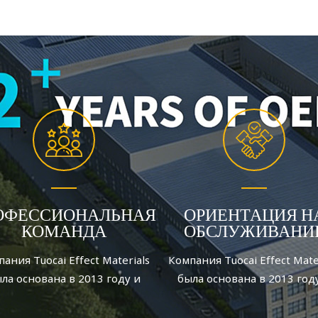
ОФЕССИОНАЛЬНАЯ
ОРИЕНТАЦИЯ Н
КОМАНДА
ОБСЛУЖИВАНИ
ания Tuocai Effect Materials
Компания Tuocai Effect Mate
ла основана в 2013 году и
была основана в 2013 год
вляется производителем
является производител
люминиевых пигментов,
алюминиевых пигменто