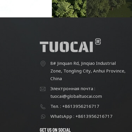
уделяя особое внимание
качеству и инновациям. После
кач
непрерывных усилий штат
н
сотрудников насчитывает
с
более 60 человек.
8# Jinquan Rd, Jinqiao Industrial
Zone, Tongling City, Anhui Province,
China
Электронная почта :
tuocai@globaltuocai.com
Тел. : +8613956216717
WhatsApp : +8613956216717
GET US ON SOCIAL