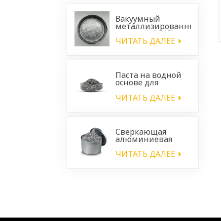
Вакуумный
металлизированный
пигмент (VMP) —
эффект блестящего
ЧИТАТЬ ДАЛЕЕ
хрома для
автомобильных
покрытий.
Паста на водной
основе для
алюминия.
Серебряная паста
ЧИТАТЬ ДАЛЕЕ
на водной основе.
Сверкающая
алюминиевая
паста для
покрытия
ЧИТАТЬ ДАЛЕЕ
автомобильных
пластиковых
деталей.