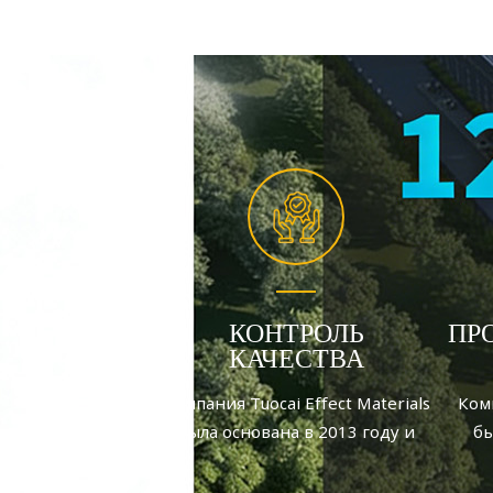
КОНТРОЛЬ
ПР
КАЧЕСТВА
Компания Tuocai Effect Materials
Комп
была основана в 2013 году и
бы
является производителем
я
алюминиевых пигментов,
а