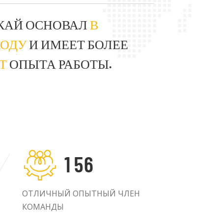
отовы удовлетворить особые
КАЙ ОСНОВАЛ
В
ния клиентов. Удовлетворение
 ГОДУ
И ИМЕЕТ БОЛЕЕ
клиента – наша цель. Мы всегда
годному развитию с нашими
ЕТ
ОПЫТА РАБОТЫ.
1
5
6
ОТЛИЧНЫЙ ОПЫТНЫЙ ЧЛЕН
КОМАНДЫ