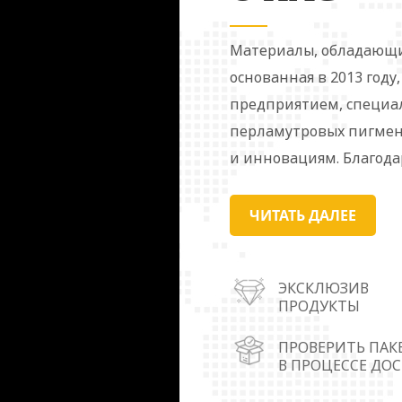
Материалы, обладающи
основанная в 2013 году
предприятием, специ
перламутровых пигмент
и инновациям. Благода
сотрудников насчитывае
время наша продукция 
ЧИТАТЬ ДАЛЕЕ
внутреннем и внешнем 
обслуживания рынка мы
ЭКСКЛЮЗИВ
городах Уху, Шунде (п
ПРОДУКТЫ
Шаньдун) и Чунцин. П
пигментов широко испо
ПРОВЕРИТЬ ПАК
В ПРОЦЕССЕ ДО
материалах, чернилах, 
косметике, упаковочны