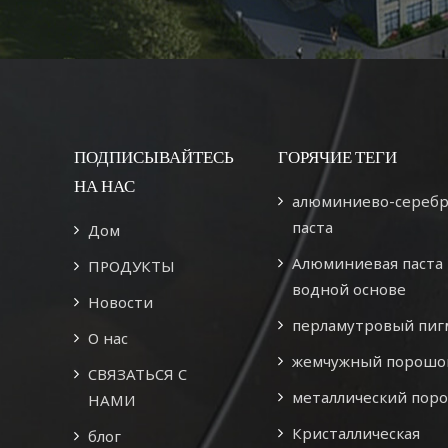
уделяя особое внимание
уделяя особое внимани
еству и инновациям. После
качеству и инновациям. П
епрерывных усилий штат
непрерывных усилий шт
отрудников насчитывает
сотрудников насчитыва
более 60 человек.
более 60 человек.
ПОДПИСЫВАЙТЕСЬ
ГОРЯЧИЕ ТЕГИ
НА НАС
алюминиево-серебр
паста
Дом
Алюминиевая паста 
ПРОДУКТЫ
водной основе
Новости
перламутровый пиг
О нас
жемчужный порошо
СВЯЗАТЬСЯ С
металлический пор
НАМИ
Кристаллическая
блог